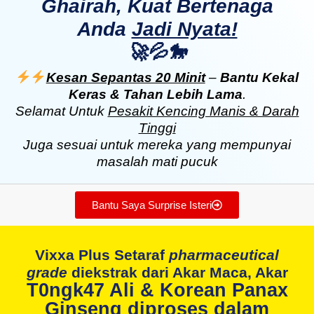
Ghairah, Kuat Bertenaga
Anda
Jadi Nyata!
🚀💦🐎
Kesan Sepantas 20 Minit
–
Bantu Kekal
Keras & Tahan Lebih Lama
.
Selamat Untuk
Pesakit Kencing Manis & Darah
Tinggi
Juga sesuai untuk mereka yang mempunyai
masalah mati pucuk
Bantu Saya Surprise Isteri
Vixxa Plus Setaraf
pharmaceutical
grade
diekstrak dari Akar Maca, Akar
T0ngk47
Ali & Korean Panax
Ginseng diproses dalam