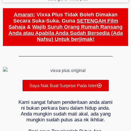
Amaran:
Vixxa Plus Tidak Boleh Dimakan
Secara Suka-Suka. Guna
SETENGAH Film
Sahaja
&
Wajib Suruh Orang Rumah Ransang
Anda atau Apabila Anda Sudah Bersedia (Ada
Nafsu) Untuk berjimak!
Saya Nak Buat Surprise Pada Isteri
Kami sangat faham penderitaan anda alami
ni bukan perkara baru dalam hidup anda.
Anda mungkin sudah mati akal, ada yang
mungkin sudah putus asa nk ikhtiar.